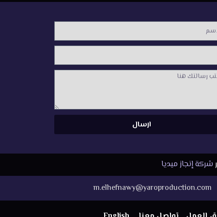
م
لة
ارسال
ر
شركة إنجاز ميديا
m.elhefnawy@yaroproduction.com
ق العمل
تواصل معنا
English