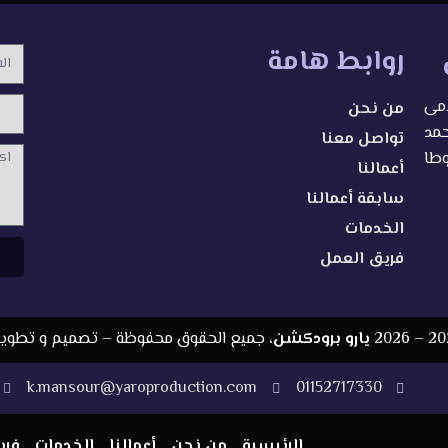
روابط هامة
الاس
امى
من نحن
محمد
تواصل معنا
الرسا
وطا
أعمالنا
سابقة أعمالنا
الخدمات
فريق العمل
2026
يارو برودكشن
، جميع الحقوق محفوظة – تصميم و تطوي
k.mansour@yaroproduction.com
01152717330
الرئيسية
من نحن
أعمالنا
الخدمات
فري