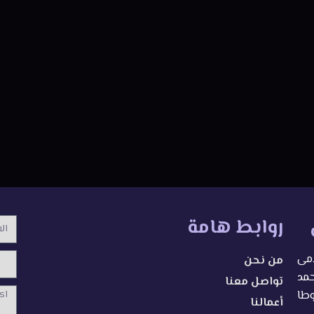
روابط هامة
الاس
امى
من نحن
محمد
تواصل معنا
الرسا
وطا
أعمالنا