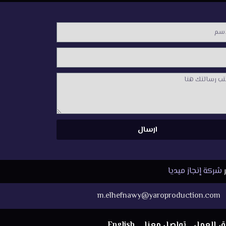
م
لة
ارسال
ر
شركة إنجاز ميديا
m.elhefnawy@yaroproduction.com
ق العمل
تواصل معنا
English