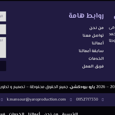
روابط هامة
الاس
امى
من نحن
محمد
تواصل معنا
الرسا
وطا
أعمالنا
سابقة أعمالنا
الخدمات
فريق العمل
2026
يارو برودكشن
، جميع الحقوق محفوظة – تصميم و تطوي
k.mansour@yaroproduction.com
01152717330
الرئيسية
من نحن
أعمالنا
الخدمات
فري