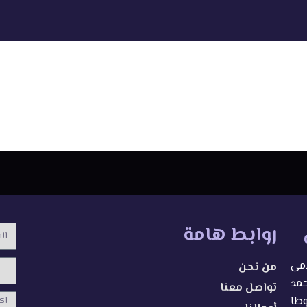
روابط هامة
الاس
امى
من نحن
محمد
تواصل معنا
الرسا
وطا